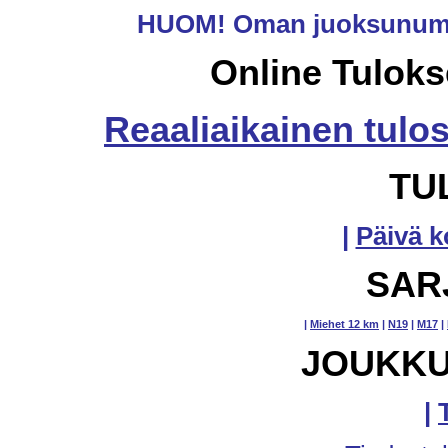
HUOM! Oman juoksunumero
Online Tulokse
Reaaliaikainen tulo
TU
|
Päivä 
SAR
|
Miehet 12 km
|
N19
|
M17
|
JOUKKU
|