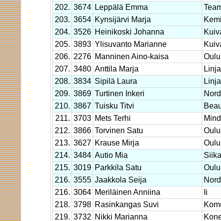
202.
3674
Leppälä Emma
Tea
203.
3654
Kynsijärvi Marja
Kem
204.
3526
Heinikoski Johanna
Kuiv
205.
3893
Ylisuvanto Marianne
Kuiv
206.
2276
Manninen Aino-kaisa
Oulu
207.
3480
Anttila Marja
Linja
208.
3834
Sipilä Laura
Linja
209.
3869
Turtinen Inkeri
Nor
210.
3867
Tuisku Titvi
Beau
211.
3703
Mets Terhi
Min
212.
3866
Torvinen Satu
Oulu
213.
3627
Krause Mirja
Oulu
214.
3484
Autio Mia
Siika
215.
3019
Parkkila Satu
Oulu
216.
3555
Jaakkola Seija
Nor
216.
3064
Meriläinen Anniina
Ii
218.
3798
Rasinkangas Suvi
Komu
219.
3732
Nikki Marianna
Kone