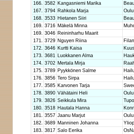
166.
3582
Kangasniemi Marika
Beau
167.
3794
Rahkola Marja
Oulu
168.
3533
Hietanen Siiri
Beau
169.
3716
Mäkelä Minna
Muho
169.
3046
Reininharhu Maarit
171.
3729
Nguyen Riina
Filan
172.
3646
Kurtti Kaisa
Kuu
173.
3681
Luokkanen Alma
Hauk
174.
3702
Mertala Mirja
Raa
175.
3789
Pyykkönen Salme
Hail
176.
3856
Tero Sirpa
Hail
177.
3585
Karvonen Tarja
Swec
178.
3890
Vähätaini Heli
Oulu
179.
3826
Seikkula Mira
Tupo
180.
3518
Hautala Hanna
Konn
181.
3557
Jaanu Marjut
Oulu
182.
3689
Manninen Johanna
Ylio
183.
3817
Salo Eerika
OsN