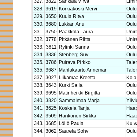
327.
3822
Sankala Virva
Limi
328.
3619
Korkiakoski Mervi
Oulu
329.
3650
Kuula Ritva
Oulu
330.
3680
Lukkari Anu
Oulu
331.
3750
Paakkola Laura
Unir
332.
3778
Pitkänen Riitta
Unir
333.
3811
Rytinki Sanna
Oulu
334.
3836
Stenberg Suvi
Oulu
335.
3786
Puirava Pirkko
Tale
335.
3687
Mahlakaarto Annemari
Tale
337.
3027
Liikamaa Kreetta
Kolar
338.
3643
Kurki Saila
Oul
339.
3695
Matinheikki Birgitta
Oul
340.
3820
Sammalmaa Marja
Yliv
341.
3625
Koskela Tanja
Haap
342.
3509
Hankonen Sirkka
Haap
343.
3685
Löllö Paula
Kuiv
344.
3062
Saarela Sohvi
Oulu