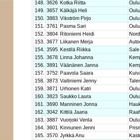
148.
3626
Kotka Riitta
Oulu
149.
3657
Kälkäjä Heli
Oulu
150.
3883
Vikström Pirjo
Oulu
151.
3761
Pasma Sari
Oulu
152.
3804
Ritoniemi Heidi
Nor
153.
3677
Liikanen Merja
Auto
154.
3595
Kestilä Riikka
Sale
155.
3678
Linna Johanna
Kem
156.
3891
Väänänen Janna
Kem
157.
3752
Paavola Saara
Kuiv
158.
3873
Vaitiniemi Jenny
Tale
159.
3871
Urhonen Katri
Oulu
160.
3823
Saukko Laura
Oulu
161.
3690
Manninen Jonna
Hauk
162.
3042
Kittilä Jaana
Raa
163.
3887
Vuorjoki Venla
Oulu
164.
3601
Kinnunen Jenni
Pris
165.
3570
Jyrkkä Anu
Kaste