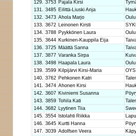
129.
3753
Pajala Kirsi
Tyrn
131.
3485
Eilittä-Liuski Anja
Hauk
132.
3473
Ahola Marjo
Oulu
133.
3672
Leinonen Kirsti
SYK
134.
3788
Pyykkönen Laura
Oulu
135.
3644
Kurkinen-Kauppila Eija
Taiv
136.
3725
Määttä Sanna
Taiv
137.
3877
Varanka Sirpa
Kuiv
138.
3498
Haapala Laura
Oulu
139.
3599
Kilpijärvi Kirsi-Maria
OYS 
140.
3762
Pehkonen Katri
Tale
141.
3474
Ahonen Kirsi
Hauk
142.
3607
Kiviniemi Susanna
Pöyr
143.
3859
Tohila Kati
Tale
144.
3682
Lyytinen Tiia
Swec
145.
3554
Istolahti Riikka
Lap
146.
3645
Kurtti Hanna
Pöyr
147.
3039
Adolfsen Veera
Käpy