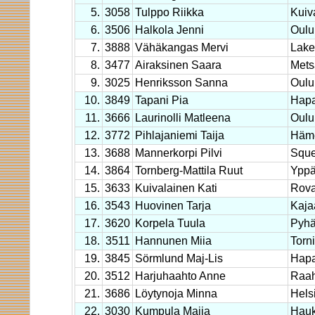
5.
3058
Tulppo Riikka
Kuiv
6.
3506
Halkola Jenni
Oulu
7.
3888
Vähäkangas Mervi
Lake
8.
3477
Airaksinen Saara
Mets
9.
3025
Henriksson Sanna
Oulu
10.
3849
Tapani Pia
Hapa
11.
3666
Laurinolli Matleena
Oulu
12.
3772
Pihlajaniemi Taija
Häme
13.
3688
Mannerkorpi Pilvi
Squ
14.
3864
Tornberg-Mattila Ruut
Yppär
15.
3633
Kuivalainen Kati
Rova
16.
3543
Huovinen Tarja
Kaja
17.
3620
Korpela Tuula
Pyhä
18.
3511
Hannunen Miia
Torn
19.
3845
Sörmlund Maj-Lis
Hapa
20.
3512
Harjuhaahto Anne
Raa
21.
3686
Löytynoja Minna
Hels
22.
3030
Kumpula Maija
Hauk