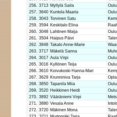
256.
3713
Myllylä Saila
Oulu
257.
3640
Kuntola Maaria
Oulu
258.
3043
Torvinen Satu
Kem
259.
3594
Keskitalo Elina
Raa
260.
3048
Lahtinen Maija
Oulu
261.
3504
Haipus Päivi
Tale
262.
3848
Takalo Anne-Marie
Waas
263.
3717
Mäkelä Sanna
Muh
264.
3017
Aula Virpi
Oulu
265.
3016
Kyllönen Teija
Oulu
266.
3610
Koivukoski Hanna-Mari
Kem
267.
3629
Krunniniva Tarja
Opla
268.
3850
Tapanila Miia
Oul
269.
3520
Heikkinen Heidi
Oulu
270.
3892
Vääräniemi Virpi
Mets
271.
3880
Vesala Anne
Into
272.
3720
Mäkinen Mona
Tale
273.
3711
Murtomäki Tarja
Raa