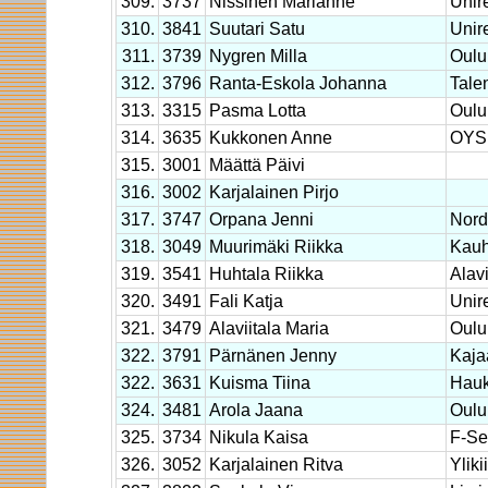
309.
3737
Nissinen Marianne
Unir
310.
3841
Suutari Satu
Unir
311.
3739
Nygren Milla
Oulu
312.
3796
Ranta-Eskola Johanna
Tale
313.
3315
Pasma Lotta
Oulu
314.
3635
Kukkonen Anne
OYS 
315.
3001
Määttä Päivi
316.
3002
Karjalainen Pirjo
317.
3747
Orpana Jenni
Nor
318.
3049
Muurimäki Riikka
Kau
319.
3541
Huhtala Riikka
Alav
320.
3491
Fali Katja
Unir
321.
3479
Alaviitala Maria
Oulu
322.
3791
Pärnänen Jenny
Kaja
322.
3631
Kuisma Tiina
Hauk
324.
3481
Arola Jaana
Oulu
325.
3734
Nikula Kaisa
F-Se
326.
3052
Karjalainen Ritva
Yliki