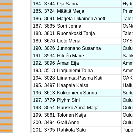
184.
3744
Oja Sanna
Hyd
185.
3724
Määttä Merja
Pris
186.
3691
Marjeta-Illikainen Anett
Tale
187.
3835
Sorri Jenna
OsN
188.
3801
Ruonakoski Tanja
Tale
189.
3676
Lieto Merja
OYS 
190.
3026
Junnonaho Susanna
Oulu
191.
3534
Hildén Marie
Sähk
192.
3896
Åman Eija
Amma
193.
3513
Harjuniemi Taina
Amma
194.
3028
Liinamaa-Pasma Kati
OAK
195.
3497
Haapala Kaisa
Hail
196.
3613
Kokkoniemi Sanna
Sort
197.
3779
Plyhm Sini
Oulu
198.
3054
Huusko Anna-Maija
Oulu
199.
3861
Tolonen Katja
Oulu
200.
3494
Grall Anne
Oulu
201.
3795
Rahkola Satu
Tup