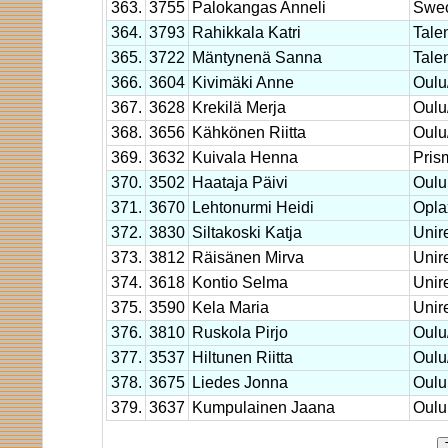
363.
3755
Palokangas Anneli
Swec
364.
3793
Rahikkala Katri
Tale
365.
3722
Mäntynenä Sanna
Tale
366.
3604
Kivimäki Anne
Oul
367.
3628
Krekilä Merja
Oul
368.
3656
Kähkönen Riitta
Oul
369.
3632
Kuivala Henna
Pris
370.
3502
Haataja Päivi
Oulu
371.
3670
Lehtonurmi Heidi
Opla
372.
3830
Siltakoski Katja
Unir
373.
3812
Räisänen Mirva
Unir
374.
3618
Kontio Selma
Unir
375.
3590
Kela Maria
Unir
376.
3810
Ruskola Pirjo
Oul
377.
3537
Hiltunen Riitta
Oul
378.
3675
Liedes Jonna
Oulu
379.
3637
Kumpulainen Jaana
Oulu