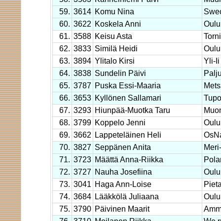
59.
3614
Komu Nina
Swec
60.
3622
Koskela Anni
Oulu
61.
3588
Keisu Asta
Torn
62.
3833
Similä Heidi
Oulu
63.
3894
Ylitalo Kirsi
Yli-Ii
64.
3838
Sundelin Päivi
Palju
65.
3787
Puska Essi-Maaria
Mets
66.
3653
Kyllönen Sallamari
Tupo
67.
3293
Hiunpää-Muotka Taru
Muo
68.
3799
Koppelo Jenni
Oulu
69.
3662
Lappeteläinen Heli
OsN
70.
3827
Seppänen Anita
Meri
71.
3723
Määttä Anna-Riikka
Pola
72.
3727
Nauha Josefiina
Oulu
73.
3041
Haga Ann-Loise
Pieta
74.
3684
Lääkkölä Juliaana
Oulu
75.
3790
Päivinen Maarit
Amma