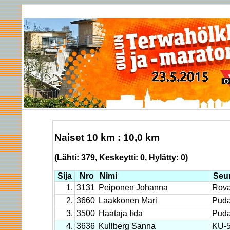
Naiset 10 km : 10,0 km
(Lähti: 379, Keskeytti: 0, Hylätty: 0)
Sija
Nro
Nimi
Seu
1.
3131
Peiponen Johanna
Rova
2.
3660
Laakkonen Mari
Puda
3.
3500
Haataja Iida
Puda
4.
3636
Kullberg Sanna
KU-