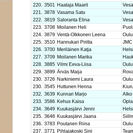
220.
3501
Haataja Maarit
Vesa
221.
3878
Vasama Satu
Vesa
222.
3819
Saloranta Elina
Vesa
223.
3708
Moilanen Heli
Puol
224.
3879
Ventä-Olkkonen Leena
Oulu
225.
3510
Hannukari Piritta
JMC 
226.
3700
Meriläinen Katja
Hels
227.
3709
Moilanen Marika
Hauk
228.
3885
Vilmi Eeva-Liisa
Oulu
229.
3899
Ärväs Maija
Rova
230.
3726
Narkiniemi Laura
Oulu
230.
3545
Huttunen Henna
Kiur
232.
3639
Kunnari Marjo
Alko
233.
3586
Kehus Kaisa
Opla
234.
3649
Kuukasjärvi Jenni
Hels
235.
3648
Kuukasjärvi Jaana
Siili
236.
3783
Poutanen Riina
Oulu
237.
3771
Pihlajakoski Sini
Tea