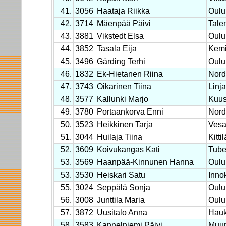
41.
3056
Haataja Riikka
Oulu
42.
3714
Mäenpää Päivi
Tale
43.
3881
Vikstedt Elsa
Oulu
44.
3852
Tasala Eija
Kem
45.
3496
Gärding Terhi
Oulu
46.
1832
Ek-Hietanen Riina
Nord
47.
3743
Oikarinen Tiina
Linja
48.
3577
Kallunki Marjo
Kuu
49.
3780
Portaankorva Enni
Nor
50.
3523
Heikkinen Tarja
Vesa
51.
3044
Huilaja Tiina
Kitti
52.
3609
Koivukangas Kati
Tub
53.
3569
Haanpää-Kinnunen Hanna
Oulu
53.
3530
Heiskari Satu
Inno
55.
3024
Seppälä Sonja
Oulu
56.
3008
Junttila Maria
Oulu
57.
3872
Uusitalo Anna
Hauk
58.
3583
Kannelniemi Päivi
Muu