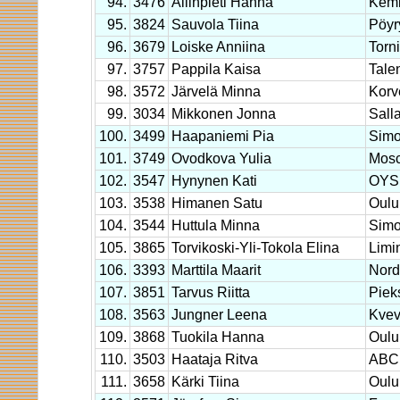
94.
3476
Ailinpieti Hanna
Kem
95.
3824
Sauvola Tiina
Pöyr
96.
3679
Loiske Anniina
Torn
97.
3757
Pappila Kaisa
Tale
98.
3572
Järvelä Minna
Korv
99.
3034
Mikkonen Jonna
Sall
100.
3499
Haapaniemi Pia
Sim
101.
3749
Ovodkova Yulia
Mosc
102.
3547
Hynynen Kati
OYS 
103.
3538
Himanen Satu
Oulu
104.
3544
Huttula Minna
Sim
105.
3865
Torvikoski-Yli-Tokola Elina
Limi
106.
3393
Marttila Maarit
Nor
107.
3851
Tarvus Riitta
Piek
108.
3563
Jungner Leena
Kvev
109.
3868
Tuokila Hanna
Oulu
110.
3503
Haataja Ritva
ABC
111.
3658
Kärki Tiina
Oulu