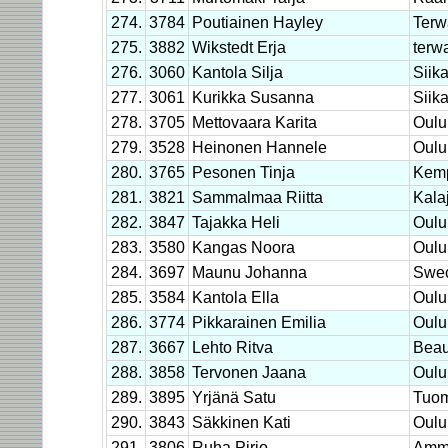
274.
3784
Poutiainen Hayley
Terw
275.
3882
Wikstedt Erja
terwa
276.
3060
Kantola Silja
Siika
277.
3061
Kurikka Susanna
Siika
278.
3705
Mettovaara Karita
Oulu
279.
3528
Heinonen Hannele
Oulu
280.
3765
Pesonen Tinja
Kem
281.
3821
Sammalmaa Riitta
Kala
282.
3847
Tajakka Heli
Oulu
283.
3580
Kangas Noora
Oulu
284.
3697
Maunu Johanna
Swec
285.
3584
Kantola Ella
Oulu
286.
3774
Pikkarainen Emilia
Oulu
287.
3667
Lehto Ritva
Beau
288.
3858
Tervonen Jaana
Oulu
289.
3895
Yrjänä Satu
Tuom
290.
3843
Säkkinen Kati
Oulu
291.
3806
Ruha Pirjo
Amma