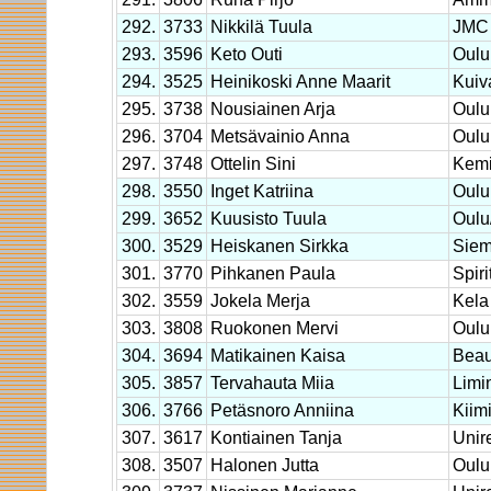
292.
3733
Nikkilä Tuula
JMC 
293.
3596
Keto Outi
Oulu
294.
3525
Heinikoski Anne Maarit
Kuiv
295.
3738
Nousiainen Arja
Oulu
296.
3704
Metsävainio Anna
Oulu
297.
3748
Ottelin Sini
Kem
298.
3550
Inget Katriina
Oulu
299.
3652
Kuusisto Tuula
Oulu
300.
3529
Heiskanen Sirkka
Sie
301.
3770
Pihkanen Paula
Spiri
302.
3559
Jokela Merja
Kela
303.
3808
Ruokonen Mervi
Oulu
304.
3694
Matikainen Kaisa
Beau
305.
3857
Tervahauta Miia
Limi
306.
3766
Petäsnoro Anniina
Kiim
307.
3617
Kontiainen Tanja
Unir
308.
3507
Halonen Jutta
Oulu