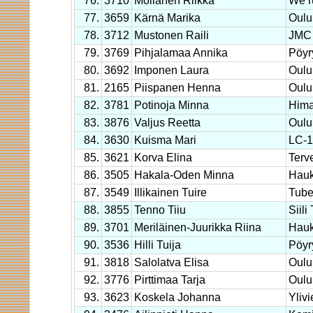
76.
3710
Moilanen Riikka
We r
77.
3659
Kärnä Marika
Oulu
78.
3712
Mustonen Raili
JMC 
79.
3769
Pihjalamaa Annika
Pöyr
80.
3692
Imponen Laura
Oulu
81.
2165
Piispanen Henna
Oulu
82.
3781
Potinoja Minna
Him
83.
3876
Valjus Reetta
Oulu
84.
3630
Kuisma Mari
LC-
85.
3621
Korva Elina
Terv
86.
3505
Hakala-Oden Minna
Hauk
87.
3549
Illikainen Tuire
Tub
88.
3855
Tenno Tiiu
Siili
89.
3701
Meriläinen-Juurikka Riina
Hauk
90.
3536
Hilli Tuija
Pöyr
91.
3818
Salolatva Elisa
Oulu
92.
3776
Pirttimaa Tarja
Oulu
93.
3623
Koskela Johanna
Yliv