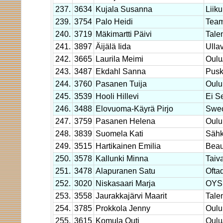
237.
3634
Kujala Susanna
Liik
239.
3754
Palo Heidi
Team
240.
3719
Mäkimartti Päivi
Tale
241.
3897
Äijälä Iida
Ulla
242.
3665
Laurila Meimi
Oul
243.
3487
Ekdahl Sanna
Pusk
244.
3760
Pasanen Tuija
Oulu
245.
3539
Hooli Hillevi
Ei S
246.
3488
Elovuoma-Käyrä Pirjo
Swec
247.
3759
Pasanen Helena
Oulu
248.
3839
Suomela Kati
Sähk
249.
3515
Hartikainen Emilia
Beau
250.
3578
Kallunki Minna
Taiv
251.
3478
Alapuranen Satu
Ofta
252.
3020
Niskasaari Marja
OYS 
253.
3558
Jaurakkajärvi Maarit
Tale
254.
3785
Prokkola Jenny
Oulu
255.
3615
Komula Outi
Oulu