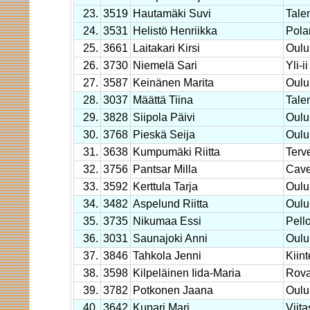
23.
3519
Hautamäki Suvi
Tale
24.
3531
Helistö Henriikka
Pola
25.
3661
Laitakari Kirsi
Oulu
26.
3730
Niemelä Sari
Yli-ii
27.
3587
Keinänen Marita
Oulu
28.
3037
Määttä Tiina
Tale
29.
3828
Siipola Päivi
Oulu
30.
3768
Pieskä Seija
Oulu
31.
3638
Kumpumäki Riitta
Terv
32.
3756
Pantsar Milla
Cave
33.
3592
Kerttula Tarja
Oulu
34.
3482
Aspelund Riitta
Oulu
35.
3735
Nikumaa Essi
Pell
36.
3031
Saunajoki Anni
Oulu
37.
3846
Tahkola Jenni
Kiint
38.
3598
Kilpeläinen Iida-Maria
Rova
39.
3782
Potkonen Jaana
Oulu
40.
3642
Kupari Mari
Viita