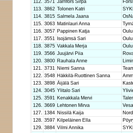
112.
3571
Järnfors Sirpa
Fors
113.
3862
Tolonen Katri
SYK
114.
3815
Salmela Jaana
OsN
115.
3063
Matinlauri Anna
Tyrn
116.
3057
Pappinen Katja
Oulu
117.
3551
Isojämsä Sari
Oulu
118.
3875
Vakkala Merja
Oulu
119.
3566
Juujärvi Piia
Rova
120.
3800
Rauhala Anne
Limi
121.
3731
Niemi Sanna
Team
122.
3548
Häkkilä-Ruottinen Sanna
Amma
123.
3898
Äijälä Sari
Kaste
124.
3045
Ylitalo Sari
Yliv
125.
3591
Kenakkala Mervi
Tale
126.
3669
Lehtonen Mirva
Vesa
127.
1384
Nissilä Kaija
Nor
128.
3597
Kilpeläinen Ella
Pöyr
129.
3884
Vilmi Annika
SYK