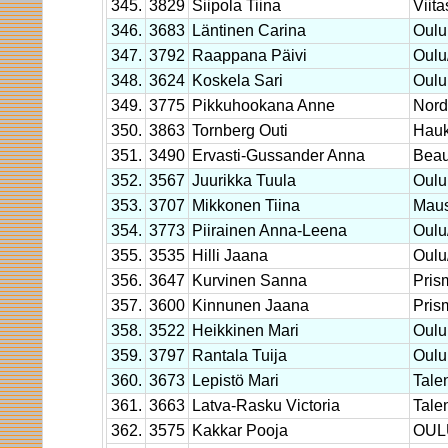
345.
3829
Siipola Tiina
Viita
346.
3683
Läntinen Carina
Oulu
347.
3792
Raappana Päivi
Oul
348.
3624
Koskela Sari
Oulu
349.
3775
Pikkuhookana Anne
Nor
350.
3863
Tornberg Outi
Hauk
351.
3490
Ervasti-Gussander Anna
Beau
352.
3567
Juurikka Tuula
Oulu
353.
3707
Mikkonen Tiina
Maus
354.
3773
Piirainen Anna-Leena
Oul
355.
3535
Hilli Jaana
Oul
356.
3647
Kurvinen Sanna
Pris
357.
3600
Kinnunen Jaana
Pris
358.
3522
Heikkinen Mari
Oulu
359.
3797
Rantala Tuija
Oulu
360.
3673
Lepistö Mari
Tale
361.
3663
Latva-Rasku Victoria
Tale
362.
3575
Kakkar Pooja
OUL