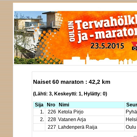
Naiset 60 maraton : 42,2 km
(Lähti: 3, Keskeytti: 1, Hylätty: 0)
Sija
Nro
Nimi
Seu
1.
226
Ketola Pirjo
Pyhä
2.
228
Vatanen Arja
Helsi
227
Lahdenperä Raija
Oulu