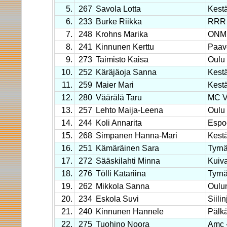
5.
267
Savola Lotta
Kestä
6.
233
Burke Riikka
RRR 
7.
248
Krohns Marika
ONM
8.
241
Kinnunen Kerttu
Paav
9.
273
Taimisto Kaisa
Oulu
10.
252
Käräjäoja Sanna
Kestä
11.
259
Maier Mari
Kestä
12.
280
Väärälä Taru
MC V
13.
257
Lehto Maija-Leena
Oulu
14.
244
Koli Annarita
Espo
15.
268
Simpanen Hanna-Mari
Kestä
16.
251
Kämäräinen Sara
Tyrn
17.
272
Sääskilahti Minna
Kuiv
18.
276
Tölli Katariina
Tyrn
19.
262
Mikkola Sanna
Oulu
20.
234
Eskola Suvi
Siilin
21.
240
Kinnunen Hannele
Pälk
22.
275
Tuohino Noora
Amc 