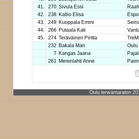
41.
270
Sivula Essi
Raa
42.
238
Kallio Elisa
Espo
43.
249
Kuoppala Emmi
Seinä
44.
266
Putaala Kati
Vant
45.
274
Teräväinen Piritta
TreM
232
Bakala Mari
Oulu
7
Kangas Jaana
Pajal
261
Merenlahti Anne
Paim
Oulu terwamaraton 2015