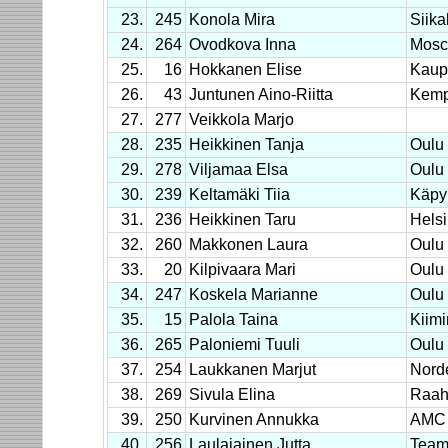
23.
245
Konola Mira
Siika
24.
264
Ovodkova Inna
Mosc
25.
16
Hokkanen Elise
Kaup
26.
43
Juntunen Aino-Riitta
Kemp
27.
277
Veikkola Marjo
28.
235
Heikkinen Tanja
Oulu
29.
278
Viljamaa Elsa
Oulu
30.
239
Keltamäki Tiia
Käpy
31.
236
Heikkinen Taru
Helsi
32.
260
Makkonen Laura
Oulu
33.
20
Kilpivaara Mari
Oulu
34.
247
Koskela Marianne
Oulu
35.
15
Palola Taina
Kiimi
36.
265
Paloniemi Tuuli
Oulu
37.
254
Laukkanen Marjut
Nord
38.
269
Sivula Elina
Raa
39.
250
Kurvinen Annukka
AMC 
40.
256
Laulajainen Jutta
Tea