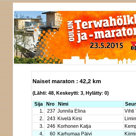
Naiset maraton : 42,2 km
(Lähti: 48, Keskeytti: 3, Hylätty: 0)
Sija
Nro
Nimi
Seur
1.
237
Junnila Elina
Vihti
2.
243
Kivelä Kirsi
Limin
3.
246
Korhonen Katja
Kemp
4.
60
Karhumaa Päivi
Kiimi