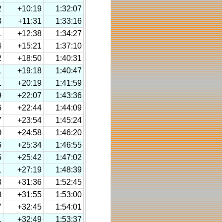
2
+10:19
1:32:07
3
+11:31
1:33:16
1
+12:38
1:34:27
4
+15:21
1:37:10
2
+18:50
1:40:31
1
+19:18
1:40:47
1
+20:19
1:41:59
9
+22:07
1:43:36
6
+22:44
1:44:09
7
+23:54
1:45:24
0
+24:58
1:46:20
6
+25:34
1:46:55
5
+25:42
1:47:02
1
+27:19
1:48:39
8
+31:36
1:52:45
8
+31:55
1:53:00
7
+32:45
1:54:01
1
+32:49
1:53:37