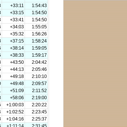
3
+33:11
1:54:43
8
+33:15
1:54:50
3
+33:41
1:54:50
6
+34:03
1:55:05
5
+35:32
1:56:26
8
+37:15
1:58:24
6
+38:14
1:59:05
5
+38:33
1:59:17
3
+43:50
2:04:42
5
+44:13
2:05:46
0
+49:18
2:10:10
0
+49:48
2:09:57
1
+51:09
2:11:52
8
+58:06
2:19:00
5
+1:00:03
2:20:22
4
+1:02:52
2:23:45
8
+1:04:16
2:25:37
6
+1:11:14
2:31:45