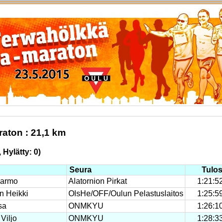
raton : 21,1 km
, Hylätty: 0)
Seura
Tulo
Jarmo
Alatornion Pirkat
1:21:5
n Heikki
OlsHe/OFF/Oulun Pelastuslaitos
1:25:5
sa
ONMKYU
1:26:1
Viljo
ONMKYU
1:28:3