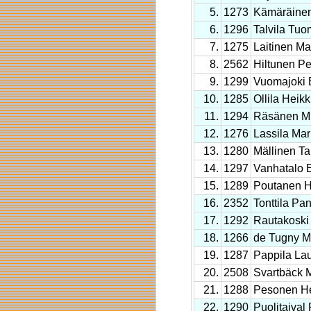
5.
1273
Kämäräinen
6.
1296
Talvila Tu
7.
1275
Laitinen Mat
8.
2562
Hiltunen Per
9.
1299
Vuomajoki 
10.
1285
Ollila Heikk
11.
1294
Räsänen M
12.
1276
Lassila Ma
13.
1280
Mällinen Ta
14.
1297
Vanhatalo 
15.
1289
Poutanen H
16.
2352
Tonttila Pa
17.
1292
Rautakoski 
18.
1266
de Tugny M
19.
1287
Pappila Lau
20.
2508
Svartbäck 
21.
1288
Pesonen He
22.
1290
Puolitaival