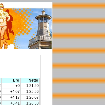
s
Ero
Netto
2
+0
1:21:50
9
+4:07
1:25:56
0
+4:17
1:26:07
3
+6:41
1:28:33