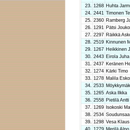
23.
1268
Huhta Jarm
24.
2441
Timonen Te
25.
2360
Ramberg J
26.
1291
Pätsi Jouko
27.
2297
Räikkä Ask
28.
2519
Kinnunen 
29.
1267
Heikkinen 
30.
2443
Eirola Juha
31.
2437
Keränen H
32.
1274
Kärki Timo
33.
1278
Malila Esko
34.
2533
Möykkymäk
35.
1265
Aska Ilkka
36.
2558
Pietilä Antti
37.
1269
Isokoski Mat
38.
2534
Soudunsaar
39.
1298
Vesa Klaus
40.
1279
Merilä Alpo