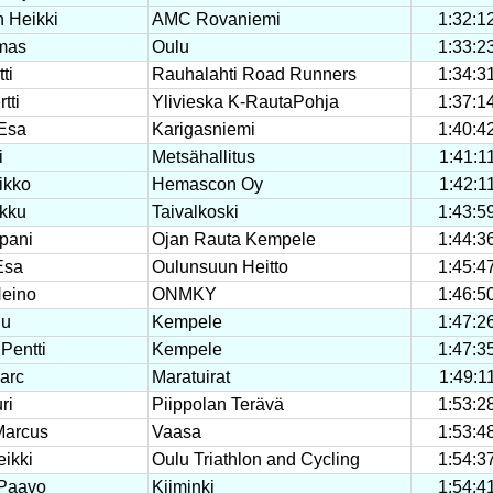
 Heikki
AMC Rovaniemi
1:32:1
omas
Oulu
1:33:2
ti
Rauhalahti Road Runners
1:34:3
tti
Ylivieska K-RautaPohja
1:37:1
Esa
Karigasniemi
1:40:4
i
Metsähallitus
1:41:1
ikko
Hemascon Oy
1:42:1
rkku
Taivalkoski
1:43:5
pani
Ojan Rauta Kempele
1:44:3
Esa
Oulunsuun Heitto
1:45:4
eino
ONMKY
1:46:5
nu
Kempele
1:47:2
Pentti
Kempele
1:47:3
arc
Maratuirat
1:49:1
ri
Piippolan Terävä
1:53:2
Marcus
Vaasa
1:53:4
ikki
Oulu Triathlon and Cycling
1:54:3
 Paavo
Kiiminki
1:54:4