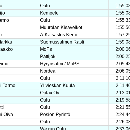
o
Oulu
1:55:0
ijo
Kempele
1:55:0
armo
Oulu
1:55:3
Muurolan Kisaveikot
1:55:5
o
A-Katsastus Kemi
1:57:2
Markku
Suomussalmen Rasti
1:59:0
Jaakko
MoPs
2:00:0
Pattijoki
2:00:2
eimo
Hyrynsalmi / MoPS
2:05:4
Nordea
2:06:0
Oulu
2:11:1
i Tarmo
Ylivieskan Kuula
2:11:4
Oplax Oy
2:13:0
Oulu
2:19:5
ti
Oulu
2:21:5
i Oiva
Posion Pyrintö
2:24:4
Oulu
2:26:0
We run Oulu
2:33:0