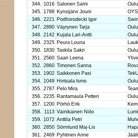
344.
1016
Salonen Sami
Oulu
345.
1788
Kynsijärvi Jouni
OYS 
346.
2221
Podhorodecki Igor
Swin
347.
2890
Väyrynen Tarja
Oulu
348.
2142
Kujala Lari-Antti
Oulu
349.
2325
Peura Louna
Lau
350.
1830
Taskila Sakri
Oulu
351.
2560
Saari Leena
Yliv
352.
2860
Timonen Sanna
Rova
353.
1902
Saikkonen Pasi
TekU
354.
1049
Hintsala Ismo
Oulu
355.
2787
Pelo Mira
Team
356.
2235
Rantamaula Petteri
Oulu
357.
1200
Pörhö Erik
Kem
358.
1113
Vainikainen Niilo
Lumi
359.
1072
Anttila Petri
Muh
360.
2850
Sörmlund Maj-Lis
Hap
361.
2469
Pyhtinen Anne
Jääli