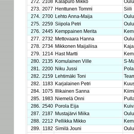
272.
2108
Kalapuro Mikko
Oulu
273.
2077
Henttunen Tommi
Siili
274.
2700
Lehto Anna-Maija
Oulu
275.
2259
Siipola Petri
Oulun
276.
2445
Kemppainen Merita
Kem
277.
2732
Mettovaara Hanna
Oulu
278.
2734
Mikkonen Maijaliisa
Kaja
279.
1214
Hast Martti
Kem
280.
2135
Komulainen Ville
S-Ma
281.
2200
Niku Jussi
Pola
282.
2159
Lehtimäki Toni
Team
282.
1183
Karjalainen Petri
Kuu
284.
1075
Illikainen Sanna
Kiim
285.
1983
Niemelä Onni
Pulla
286.
2540
Porola Eija
Kuiv
287.
2187
Mustajärvi Miika
Oulu
288.
2212
Pellikka Mikko
Kemp
289.
1182
Similä Jouni
Oulu