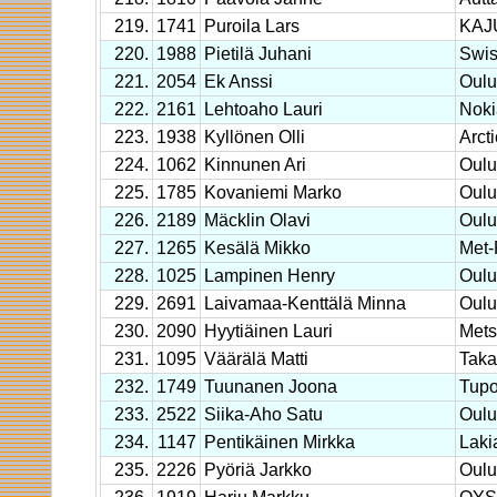
219.
1741
Puroila Lars
KAJ
220.
1988
Pietilä Juhani
Swis
221.
2054
Ek Anssi
Oulu
222.
2161
Lehtoaho Lauri
Noki
223.
1938
Kyllönen Olli
Arct
224.
1062
Kinnunen Ari
Oulu
225.
1785
Kovaniemi Marko
Oulu
226.
2189
Mäcklin Olavi
Oulu
227.
1265
Kesälä Mikko
Met
228.
1025
Lampinen Henry
Oulu
229.
2691
Laivamaa-Kenttälä Minna
Oulu
230.
2090
Hyytiäinen Lauri
Mets
231.
1095
Väärälä Matti
Taka
232.
1749
Tuunanen Joona
Tupo
233.
2522
Siika-Aho Satu
Oulu
234.
1147
Pentikäinen Mirkka
Laki
235.
2226
Pyöriä Jarkko
Oulu