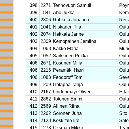
398.
2271
Tenhovuori Samuli
Pöyr
399.
1841
Aho Jukka
Kem
400.
2806
Rahkola Johanna
Reis
401.
1041
Niskanen Tiia
Oulu
402.
2074
Hekkala Janne
Oulu
403.
2309
Kemppainen Jemiina
Oulu
404.
1068
Kakko Maria
Muh
405.
1052
Sarkkinen Pekka
Oulu
406.
2671
Kosunen Milla
Oulu
406.
2216
Perämäki Harri
Oulu
406.
1083
Feodoroff Tomi
Seve
409.
1209
Holappa Tanja
Oulu
410.
2167
Lindenmayr Oliver
Erla
411.
2862
Tolonen Emmi
Oulu
412.
2569
Allinen Riina
Oulu
413.
2262
Soronen Juha
Sito
414.
2123
Keskitalo Iiro
Sale 
415.
1278
Oksman Mikko
Tea