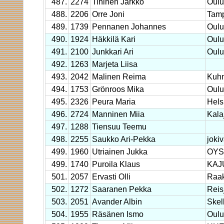
487.
2274
Tihinen Jarkko
Oulun
488.
2206
Orre Joni
Tam
489.
1739
Pennanen Johannes
Oulu
490.
1924
Häkkilä Kari
Oulun
491.
2100
Junkkari Ari
Oulu
492.
1263
Marjeta Liisa
493.
2042
Malinen Reima
Kuh
494.
1753
Grönroos Mika
Oulu
495.
2326
Peura Maria
Hels
496.
2724
Manninen Miia
Kala
497.
1288
Tiensuu Teemu
498.
2255
Saukko Ari-Pekka
joki
499.
1960
Utriainen Jukka
OYS 
499.
1740
Puroila Klaus
KAJ
501.
2057
Ervasti Olli
Raa
502.
1272
Saaranen Pekka
Reis
503.
2051
Avander Albin
Skel
504.
1955
Räsänen Ismo
Oulu