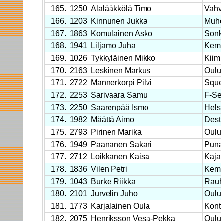
165.
1250
Alalääkkölä Timo
Vahv
166.
1203
Kinnunen Jukka
Muh
167.
1863
Komulainen Asko
Sonk
168.
1941
Liljamo Juha
Kemp
169.
1026
Tykkyläinen Mikko
Kiim
170.
2163
Leskinen Markus
Oulu
171.
2722
Mannerkorpi Pilvi
Squ
172.
2253
Sarivaara Samu
F-Se
173.
2250
Saarenpää Ismo
Hels
174.
1982
Määttä Aimo
Dest
175.
2793
Pirinen Marika
Oulu
176.
1949
Paananen Sakari
Pun
177.
2712
Loikkanen Kaisa
Kaja
178.
1836
Vilen Petri
Kem
179.
1043
Burke Riikka
Rauh
180.
2101
Jurvelin Juho
Oulu
181.
1773
Karjalainen Oula
Kont
182.
2075
Henriksson Vesa-Pekka
Oulu