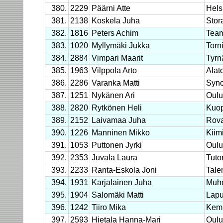
380.
2229
Päärni Atte
Hels
381.
2138
Koskela Juha
Stor
382.
1816
Peters Achim
Tea
383.
1020
Myllymäki Jukka
Torn
384.
2884
Vimpari Maarit
Tyrn
385.
1963
Vilppola Arto
Alat
386.
2286
Varanka Matti
Syno
387.
1251
Nykänen Ari
Oulu
388.
2820
Rytkönen Heli
Kuop
389.
2152
Laivamaa Juha
Rova
390.
1226
Manninen Mikko
Kiim
391.
1053
Puttonen Jyrki
Oulu
392.
2353
Juvala Laura
Tutor
393.
2233
Ranta-Eskola Joni
Tal
394.
1931
Karjalainen Juha
Muh
395.
1904
Salomäki Matti
Lap
396.
1242
Tiiro Mika
Kem
397.
2593
Hietala Hanna-Mari
Oulu