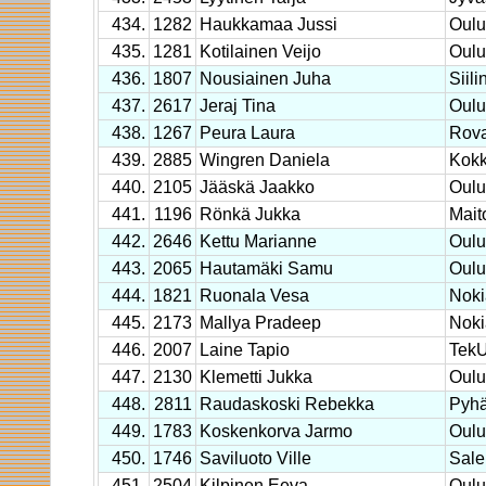
434.
1282
Haukkamaa Jussi
Oulu
435.
1281
Kotilainen Veijo
Oulu
436.
1807
Nousiainen Juha
Siili
437.
2617
Jeraj Tina
Oulu
438.
1267
Peura Laura
Rova
439.
2885
Wingren Daniela
Kokk
440.
2105
Jääskä Jaakko
Oulu
441.
1196
Rönkä Jukka
Mait
442.
2646
Kettu Marianne
Oulu
443.
2065
Hautamäki Samu
Oulu
444.
1821
Ruonala Vesa
Noki
445.
2173
Mallya Pradeep
Noki
446.
2007
Laine Tapio
TekU
447.
2130
Klemetti Jukka
Oulu
448.
2811
Raudaskoski Rebekka
Pyhä
449.
1783
Koskenkorva Jarmo
Oulu
450.
1746
Saviluoto Ville
Sale 
451.
2504
Kilpinen Eeva
Oulu