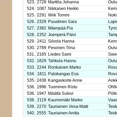
523.
2728
Marttila Johanna
Oulu
524.
1087
Nikkanen Heikki
Kem
525.
2291
Wiik Tommi
Noki
526.
2329
Puustinen Sara
Lapi
527.
2382
Mäenpää Pia
Tyrn
528.
2352
Joenperä Päivi
Tam
529.
2411
Silvola Hanna
Kem
530.
2789
Pesonen Tiina
Oulu
531.
2165
Liedes Sami
Swec
532.
1829
Tahkola Hannu
Oulu
533.
2244
Ronkainen Marko
Rova
534.
1811
Palokangas Esa
Rova
535.
2438
Kangaskorte Anne
Ankk
536.
1996
Tuominen Risto
ON
536.
1947
Määttä Sulevi
Pölk
538.
2119
Kaunismäki Marko
Vaa
539.
2270
Tauriainen Vesa-Matti
Teid
540.
2555
Tauriainen Anitta
Teid