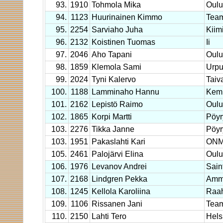
93.
1910
Tohmola Mika
Oulu
94.
1123
Huurinainen Kimmo
Team
95.
2254
Sarviaho Juha
Kiim
96.
2132
Koistinen Tuomas
Ii
97.
2046
Aho Tapani
Oulu
98.
1859
Klemola Sami
Urput
99.
2024
Tyni Kalervo
Taiv
100.
1188
Lamminaho Hannu
Kem
101.
2162
Lepistö Raimo
Oulu
102.
1865
Korpi Martti
Pöyr
103.
2276
Tikka Janne
Pöyr
103.
1951
Pakaslahti Kari
ON
105.
2461
Palojärvi Elina
Oulu
106.
1976
Levanov Andrei
Sain
107.
2168
Lindgren Pekka
Amma
108.
1245
Kellola Karoliina
Raah
109.
1106
Rissanen Jani
Team
110.
2150
Lahti Tero
Hels