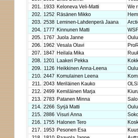
201.
1933
Keloneva Veli-Matti
We r
202.
1252
Räsänen Mikko
Hem
203.
2538
Leminen-Lahdenperä Jaana
Arct
204.
1777
Kinnunen Matti
WS
205.
1767
Juola Janne
Oulu
206.
1962
Vesala Olavi
Pro
207.
1847
Heilala Mika
Ruuk
208.
1201
Laakeri Pekka
Kokk
209.
1126
Heikkinen Anna-Leena
Oulu
210.
2447
Komulainen Leena
Komu
211.
2043
Meriläinen Kauko
OLS
212.
2499
Kemiläinen Marja
Kiur
213.
2783
Patanen Minna
Salo
214.
2266
Syrjä Matti
Oulu
215.
2886
Visuri Anna
Soko
216.
1755
Halonen Tero
Kos
217.
1953
Pesonen Esa
Kuu
218.
1810
Paavola Janne
Autt