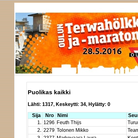
Puolikas kaikki
Lähti: 1317, Keskeytti: 34, Hylätty: 0
Sija
Nro
Nimi
Seu
1.
1296
Feuth Thijs
Turun
2.
2279
Tolonen Mikko
Team
3.
2377
Markovaara Laura
Kent