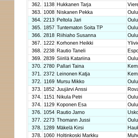
362.
1138
Hukkanen Tarja
Vier
363.
1008
Niskanen Pekka
Oulu
364.
2213
Peltola Jari
Oulu
365.
1857
Tuntematon Soita TP
Oulu
366.
2818
Riihiaho Susanna
Oulu
367.
1222
Korhonen Heikki
Yliv
368.
2238
Rautio Taneli
Esp
369.
2839
Siirilä Katariina
Oulu
370.
2780
Pallari Taina
Kem
371.
2372
Leinonen Katja
Kemi
372.
1169
Mursu Mikko
Oulu
373.
1852
Juujärvi Anssi
Rova
374.
1151
Nikula Petri
Oul
374.
1129
Koponen Esa
Oulu
376.
1054
Rautio Jarno
Usko
377.
2273
Thomann Jussi
Oulu
378.
1289
Mäkelä Kirsi
Hauk
378.
1060
Holtinkoski Markku
Muh