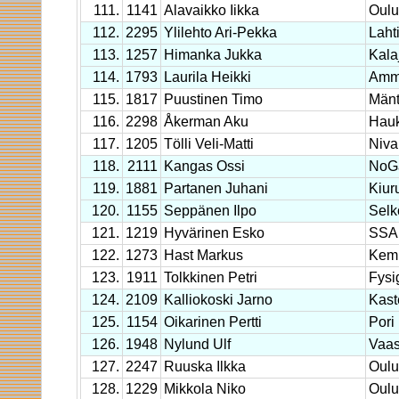
111.
1141
Alavaikko Iikka
Oulu
112.
2295
Ylilehto Ari-Pekka
Laht
113.
1257
Himanka Jukka
Kala
114.
1793
Laurila Heikki
Amma
115.
1817
Puustinen Timo
Mänt
116.
2298
Åkerman Aku
Hauk
117.
1205
Tölli Veli-Matti
Niva
118.
2111
Kangas Ossi
NoGa
119.
1881
Partanen Juhani
Kiur
120.
1155
Seppänen Ilpo
Selk
121.
1219
Hyvärinen Esko
SSA
122.
1273
Hast Markus
Kem
123.
1911
Tolkkinen Petri
Fysi
124.
2109
Kalliokoski Jarno
Kaste
125.
1154
Oikarinen Pertti
Pori
126.
1948
Nylund Ulf
Vaas
127.
2247
Ruuska Ilkka
Oulu
128.
1229
Mikkola Niko
Oulu