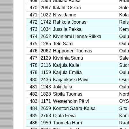
469.
2568
Alatalo Raisa
Raa
470.
2097
Itälahti Oskari
Sale
471.
1022
Niva Janne
Kola
472.
1742
Rahkola Joonas
Reis
473.
1034
Jussila Pekka
Kem
474.
2652
Kiviniemi Henna-Riikka
Oulu
475.
1285
Tetri Sami
Oulu
476.
2062
Happonen Tuomas
Oulun
477.
2129
Kivirinta Samu
Sale
478.
2116
Karjula Kalle
Suom
478.
1159
Karjula Emilia
Oulu
480.
2436
Kaijankoski Päivi
Osuu
481.
1243
Joki Julia
Oulu
482.
1828
Sipilä Tuomas
Nor
483.
1171
Westerholm Päivi
OYS 
484.
2659
Konttori Saara-Kaisa
Sito
485.
2768
Ojala Eeva
Kan
486.
1959
Tuomela Harri
Raa