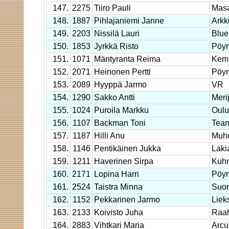
147.
2275
Tiiro Pauli
Masa
148.
1887
Pihlajaniemi Janne
Arkk
149.
2203
Nissilä Lauri
Blue
150.
1853
Jyrkkä Risto
Pöyr
151.
1071
Mäntyranta Reima
Kem
152.
2071
Heinonen Pertti
Pöyr
153.
2089
Hyyppä Jarmo
VR
154.
1290
Sakko Antti
Meri
155.
1024
Puroila Markku
Oulu
156.
1107
Backman Toni
Team
157.
1187
Hilli Anu
Muh
158.
1146
Pentikäinen Jukka
Laki
159.
1211
Haverinen Sirpa
Kuh
160.
2171
Lopina Harri
Pöyr
161.
2524
Taistra Minna
Suom
162.
1152
Pekkarinen Jarmo
Liek
163.
2133
Koivisto Juha
Raa
164.
2883
Vihtkari Maria
Arcu