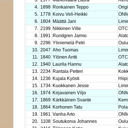
4.
1898
Ronkainen Teppo
Orig
5.
1778
Koivu Veli-Heikki
ON
6.
1804
Määttä Jani
Limi
7.
2199
Nikkinen Ville
OTC
8.
1991
Rundgren Jarmo
Alat
9.
2296
Yliniemelä Petri
Oulu
10.
2047
Aho Tuomas
Limi
11.
1840
Ylönen Antti
OTC
12.
1940
Laurila Hannu
Alat
13.
2234
Rantala Petteri
Kokk
14.
1236
Kujala Kyösti
Hiipi
15.
1734
Kuokkanen Jesse
Limi
16.
1974
Kirjavainen Viljo
ON
17.
1869
Kärkkäinen Svante
Kemp
18.
1864
Korhonen Tatu
Pola
19.
1961
Vanha Arto
ON
20.
1108
Soutukorva Johannes
Oulu