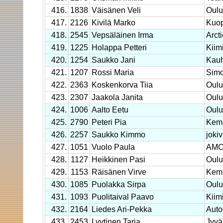
416.
1838
Väisänen Veli
Oulu
417.
2126
Kivilä Marko
Kuop
418.
2545
Vepsäläinen Irma
Arct
419.
1225
Holappa Petteri
Kiim
420.
1254
Saukko Jani
Kauh
421.
1207
Rossi Maria
Sim
422.
2363
Koskenkorva Tiia
Oulu
423.
2307
Jaakola Janita
Oulu
424.
1006
Aalto Eetu
Oulu
425.
2790
Peteri Pia
Kem
426.
2257
Saukko Kimmo
joki
427.
1051
Vuolo Paula
AMC
428.
1127
Heikkinen Pasi
Oulu
429.
1153
Räisänen Virve
Kem
430.
1085
Puolakka Sirpa
Oulu
431.
1093
Puolitaival Paavo
Kiim
432.
2164
Liedes Ari-Pekka
Auto
433.
2453
Lyytinen Tarja
Jyvä