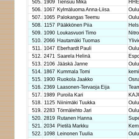
505.
1909
Tiensuu Mika
HHE
506.
1067
Kylmäluoma Anna-Liisa
Oulu
507.
1065
Palokangas Teemu
Oulu
508.
1157
Pääkkönen Piia
Hels
509.
1090
Loukasvuori Timo
Nitr
510.
2066
Hautamäki Tuomas
Yliv
511.
1047
Eberhardt Pauli
Oulu
512.
2471
Saarela Helinä
Esp
513.
2106
Jääskä Janne
Oulu
514.
1867
Kummala Tomi
kemi
515.
1900
Ruokola Jaakko
Osna
516.
2369
Laasonen-Tervaoja Eija
Team
517.
1989
Puroila Kari
KAJ
518.
1125
Niinimäki Tuukka
Oulu
519.
2283
Törmälehto Jari
Oulu
520.
2819
Rutanen Hanna
Supe
521.
2034
Pietilä Markku
Kemp
522.
1098
Leinonen Tuulia
Oulu