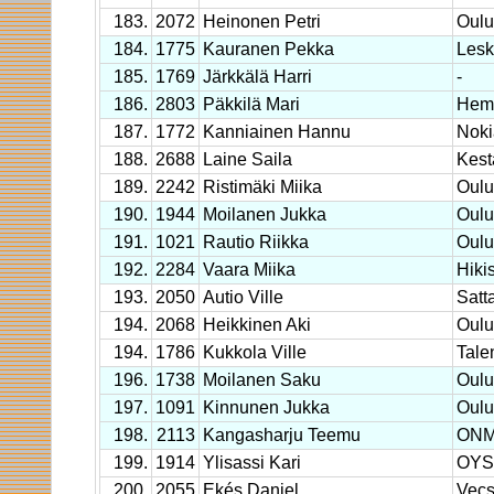
183.
2072
Heinonen Petri
Oulu
184.
1775
Kauranen Pekka
Lesk
185.
1769
Järkkälä Harri
-
186.
2803
Päkkilä Mari
Hem
187.
1772
Kanniainen Hannu
Noki
188.
2688
Laine Saila
Kest
189.
2242
Ristimäki Miika
Oulu
190.
1944
Moilanen Jukka
Oulu
191.
1021
Rautio Riikka
Oulu
192.
2284
Vaara Miika
Hiki
193.
2050
Autio Ville
Satt
194.
2068
Heikkinen Aki
Oulu
194.
1786
Kukkola Ville
Tal
196.
1738
Moilanen Saku
Oulu
197.
1091
Kinnunen Jukka
Oulu
198.
2113
Kangasharju Teemu
ON
199.
1914
Ylisassi Kari
OYS 
200.
2055
Ekés Daniel
Vec