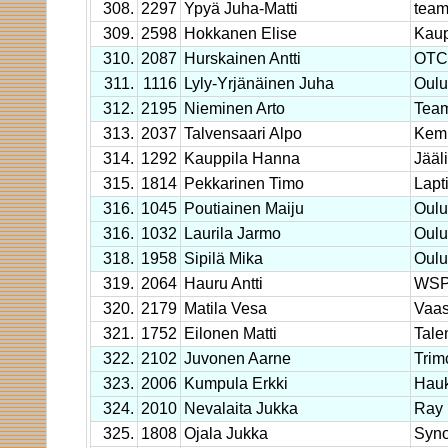
308.
2297
Ypyä Juha-Matti
tea
309.
2598
Hokkanen Elise
Kaup
310.
2087
Hurskainen Antti
OTC
311.
1116
Lyly-Yrjänäinen Juha
Oulu
312.
2195
Nieminen Arto
Tea
313.
2037
Talvensaari Alpo
Kemp
314.
1292
Kauppila Hanna
Jääl
315.
1814
Pekkarinen Timo
Lapt
316.
1045
Poutiainen Maiju
Oulu
316.
1032
Laurila Jarmo
Oulu
318.
1958
Sipilä Mika
Oulu
319.
2064
Hauru Antti
WS
320.
2179
Matila Vesa
Vaa
321.
1752
Eilonen Matti
Tal
322.
2102
Juvonen Aarne
Trim
323.
2006
Kumpula Erkki
Hauk
324.
2010
Nevalaita Jukka
Ray
325.
1808
Ojala Jukka
Syno