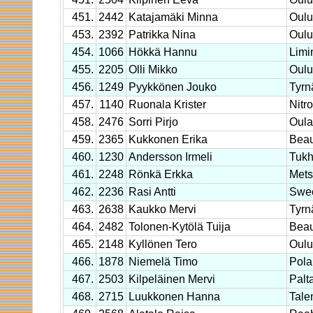
451.
2442
Katajamäki Minna
Oulu
453.
2392
Patrikka Nina
Oulu
454.
1066
Hökkä Hannu
Limi
455.
2205
Olli Mikko
Oulu
456.
1249
Pyykkönen Jouko
Tyrn
457.
1140
Ruonala Krister
Nitr
458.
2476
Sorri Pirjo
Oula
459.
2365
Kukkonen Erika
Beau
460.
1230
Andersson Irmeli
Tuk
461.
2248
Rönkä Erkka
Mets
462.
2236
Rasi Antti
Swec
463.
2638
Kaukko Mervi
Tyrn
464.
2482
Tolonen-Kytölä Tuija
Beau
465.
2148
Kyllönen Tero
Oulu
466.
1878
Niemelä Timo
Pola
467.
2503
Kilpeläinen Mervi
Palta
468.
2715
Luukkonen Hanna
Tal