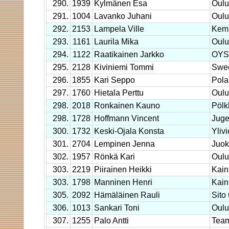
290.
1939
Kylmänen Esa
Oulu
291.
1004
Lavanko Juhani
Oulu
292.
2153
Lampela Ville
Kem
293.
1161
Laurila Mika
Oulu
294.
1122
Raatikainen Jarkko
OYS 
295.
2128
Kiviniemi Tommi
Swec
296.
1855
Kari Seppo
Pola
297.
1760
Hietala Perttu
Oulu
298.
2018
Ronkainen Kauno
Pölk
298.
1728
Hoffmann Vincent
Juge
300.
1732
Keski-Ojala Konsta
Yliv
301.
2704
Lempinen Jenna
Juok
302.
1957
Rönkä Kari
Oulu
303.
2219
Piirainen Heikki
Kain
303.
1798
Manninen Henri
Kain
305.
2092
Hämäläinen Rauli
Sito
306.
1013
Sankari Toni
Oulu
307.
1255
Palo Antti
Tea