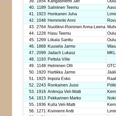
39.
1854
Kangasniemi Jari
Oulu
40.
1189
Salminen Teemu
Aava
41.
1923
Honkanen Juha
Limi
42.
1048
Hemminki Anni
Rova
43.
2764
Nuolikivi-Roininen Anna-Leena
Muho
44.
1228
Hasu Teemu
Oulun
45.
1269
Liikala Santtu
Oulu
46.
1868
Kuusela Jarmo
Wasa
47.
2099
Jadach Lukasz
MKL 
48.
1193
Peltola Ville
49.
1148
Helminen Olli
OTC
50.
1920
Hartikka Jarmo
Jääli
51.
1925
Impola Esko
Raa
52.
2243
Ronkainen Jussi
Pölk
53.
1916
Antinoja Veli-Matti
Kem
54.
1813
Pekkarinen Marko
Noki
55.
1936
Kulla Veli-Matti
Kemp
56.
1271
Kiviniemi Antti
Limi