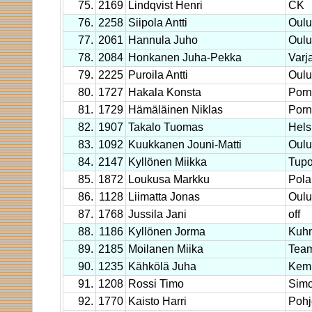
75.
2169
Lindqvist Henri
CK
76.
2258
Siipola Antti
Oulu
77.
2061
Hannula Juho
Oulu
78.
2084
Honkanen Juha-Pekka
Varj
79.
2225
Puroila Antti
Oulu
80.
1727
Hakala Konsta
Porn
81.
1729
Hämäläinen Niklas
Porn
82.
1907
Takalo Tuomas
Hels
83.
1092
Kuukkanen Jouni-Matti
Oulu
84.
2147
Kyllönen Miikka
Tup
85.
1872
Loukusa Markku
Pola
86.
1128
Liimatta Jonas
Oulu
87.
1768
Jussila Jani
off
88.
1186
Kyllönen Jorma
Kuh
89.
2185
Moilanen Miika
Team
90.
1235
Kähkölä Juha
Kemp
91.
1208
Rossi Timo
Simo
92.
1770
Kaisto Harri
Pohj