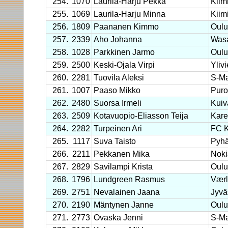
254.
1070
Laurila-Harju Pekka
Kiim
255.
1069
Laurila-Harju Minna
Kiim
256.
1809
Paananen Kimmo
Oulu
257.
2339
Aho Johanna
Wasa
258.
1028
Parkkinen Jarmo
Oulu
259.
2500
Keski-Ojala Virpi
Yliv
260.
2281
Tuovila Aleksi
S-Ma
261.
1007
Paaso Mikko
Puro
262.
2480
Suorsa Irmeli
Kuiv
263.
2509
Kotavuopio-Eliasson Teija
Kare
264.
2282
Turpeinen Ari
FC K
265.
1117
Suva Taisto
Pyhä
266.
2211
Pekkanen Mika
Noki
267.
2829
Savilampi Krista
Oulu
268.
1796
Lundgreen Rasmus
Vær
269.
2751
Nevalainen Jaana
Jyvä
270.
2190
Mäntynen Janne
Oulu
271.
2773
Ovaska Jenni
S-Ma