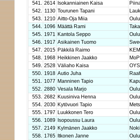
541.
2614
Isokanniainen Kaisa
Piina
542.
1130
Tourunen Tapani
Lau
543.
1210
Aitto-Oja Miia
Oulu
544.
1096
Määttä Rami
Taka
545.
1971
Kantola Seppo
Oulu
546.
1917
Asikainen Tuomo
Swec
547.
2015
Päkkilä Raimo
KEM
548.
1968
Heikkinen Jaakko
MoP
549.
2528
Väliaho Kaisa
OYS 
550.
1918
Autio Juha
Raa
551.
1077
Manninen Tapio
Kapu
552.
2880
Vesala Marjo
Oulu
553.
2682
Kuusiniva Henna
Oulu
554.
2030
Kytövuori Tapio
Mets
555.
1797
Luukkonen Tero
Oulun
556.
1089
Isopoussu Laura
Oulu
557.
2149
Kylmänen Jaakko
Noki
558.
1765
Itkonen Janne
Oulu