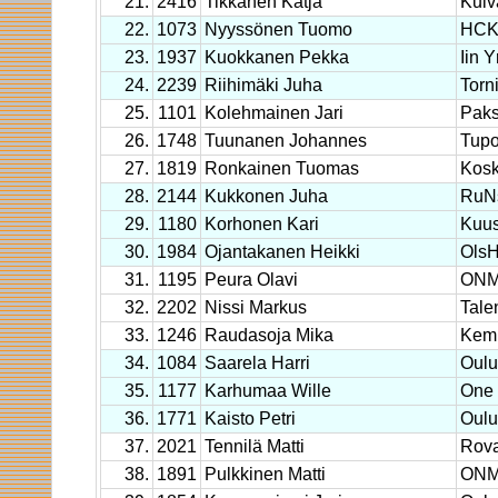
21.
2416
Tikkanen Katja
Kuiv
22.
1073
Nyyssönen Tuomo
HC
23.
1937
Kuokkanen Pekka
Iin Y
24.
2239
Riihimäki Juha
Torn
25.
1101
Kolehmainen Jari
Paks
26.
1748
Tuunanen Johannes
Tup
27.
1819
Ronkainen Tuomas
Kos
28.
2144
Kukkonen Juha
RuN
29.
1180
Korhonen Kari
Kuu
30.
1984
Ojantakanen Heikki
OlsH
31.
1195
Peura Olavi
ON
32.
2202
Nissi Markus
Tal
33.
1246
Raudasoja Mika
Kem
34.
1084
Saarela Harri
Oulu
35.
1177
Karhumaa Wille
One 
36.
1771
Kaisto Petri
Oulu
37.
2021
Tennilä Matti
Rova
38.
1891
Pulkkinen Matti
ON