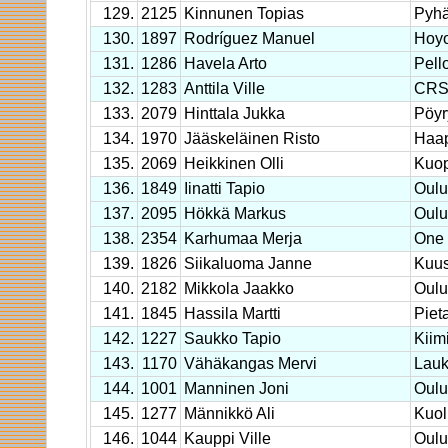
129.
2125
Kinnunen Topias
Pyhä
130.
1897
Rodríguez Manuel
Hoyo
131.
1286
Havela Arto
Pell
132.
1283
Anttila Ville
CRS 
133.
2079
Hinttala Jukka
Pöyr
134.
1970
Jääskeläinen Risto
Haap
135.
2069
Heikkinen Olli
Kuop
136.
1849
Iinatti Tapio
Oulu
137.
2095
Hökkä Markus
Oulu
138.
2354
Karhumaa Merja
One 
139.
1826
Siikaluoma Janne
Kuu
140.
2182
Mikkola Jaakko
Oulu
141.
1845
Hassila Martti
Piet
142.
1227
Saukko Tapio
Kiim
143.
1170
Vähäkangas Mervi
Lauk
144.
1001
Manninen Joni
Oulu
145.
1277
Männikkö Ali
Kuol
146.
1044
Kauppi Ville
Oulu