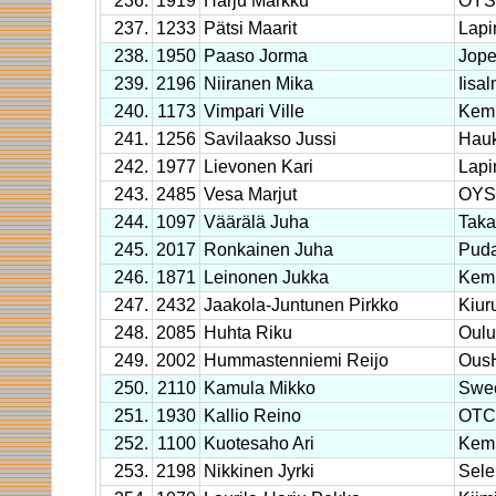
236.
1919
Harju Markku
OYS 
237.
1233
Pätsi Maarit
Lapi
238.
1950
Paaso Jorma
Jope
239.
2196
Niiranen Mika
Iisal
240.
1173
Vimpari Ville
Kem
241.
1256
Savilaakso Jussi
Hauk
242.
1977
Lievonen Kari
Lapi
243.
2485
Vesa Marjut
OYS 
244.
1097
Väärälä Juha
Taka
245.
2017
Ronkainen Juha
Puda
246.
1871
Leinonen Jukka
Kemi
247.
2432
Jaakola-Juntunen Pirkko
Kiur
248.
2085
Huhta Riku
Oulu
249.
2002
Hummastenniemi Reijo
Ous
250.
2110
Kamula Mikko
Swec
251.
1930
Kallio Reino
OTC
252.
1100
Kuotesaho Ari
Kem
253.
2198
Nikkinen Jyrki
Sele