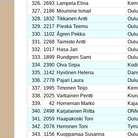
326.
2693
Lampela Elina
Kem
327.
2186
Moumine Ismail
Oulu
328.
1832
Tikkanen Antti
Oulun
329.
2217
Pieskä Teemu
Oulu
330.
1102
Ågren Pekka
Oulu
331.
2268
Taimisto Antti
Oulu
332.
1017
Hasa Jari
Oulu
333.
1899
Rundgren Sami
Oulu
334.
2390
Oiva Sirpa
Kodi
335.
1142
Hyvönen Helena
Dan
336.
2778
Pajari Laura
Oulu
337.
1995
Timonen Teijo
Kem
338.
2025
Vartiainen Pentti
Kiur
339.
42
Horneman Marko
Kaja
340.
2498
Karjalainen Riitta
ONM
341.
2059
Haapakoski Toni
Oulu
342.
2078
Herronen Toni
Tyrn
343.
1156
Kuoppamaa Susanna
Oulu