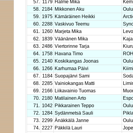
57.
1179
Halme Mika
Kemi
58.
2184
Mikkonen Aku
Oulu
59.
1975
Kämäräinen Heikki
Arct
60.
2288
Vaskivuo Teemu
Syno
61.
1260
Marjeta Mika
Levo
62.
1839
Väänänen Mika
Kaja
63.
2486
Viertorinne Tarja
Kiur
64.
1758
Havana Timo
ROH
65.
2140
Koskikangas Joonas
Oulu
66.
1266
Karhumaa Päivi
Kiim
67.
1184
Suopajärvi Sami
Soda
68.
2285
Vainiokangas Matti
Limi
69.
2166
Liikavainio Tuomas
Muon
70.
2180
Matilainen Arto
Espo
71.
1042
Pikkarainen Teppo
Oulu
72.
1284
Sydänmetsä Sauli
Pikl
73.
2299
Änäkkälä Janne
Oulu
74.
2227
Päkkilä Lauri
Jope