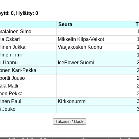
tti: 0, Hylätty: 0
i
Seura
T
alainen Simo
la Oskari
Mikkelin Kilpa-Veikot
linen Jukka
Vaajakosken Kuohu
linen Timi
i Hannu
IcePower Suomi
onen Kari-Pekka
portti Juuso
älä Matti
inen Pekka
tinen Pauli
Kirkkonummi
i Jouko