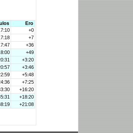
ulos
Ero
17:10
+0
17:18
+7
17:47
+36
18:00
+49
20:31
+3:20
20:57
+3:46
22:59
+5:48
24:36
+7:25
33:30
+16:20
35:31
+18:20
38:19
+21:08