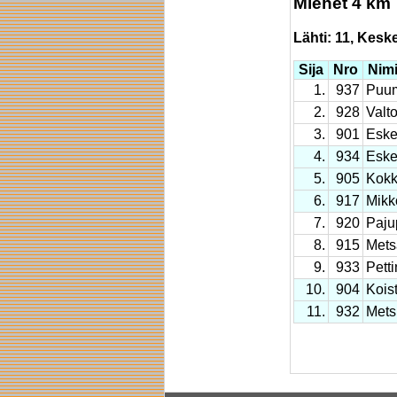
Miehet 4 km
Lähti: 11, Keskey
Sija
Nro
Nim
1.
937
Puum
2.
928
Valto
3.
901
Eske
4.
934
Eske
5.
905
Kokk
6.
917
Mikk
7.
920
Paju
8.
915
Mets
9.
933
Pett
10.
904
Kois
11.
932
Mets