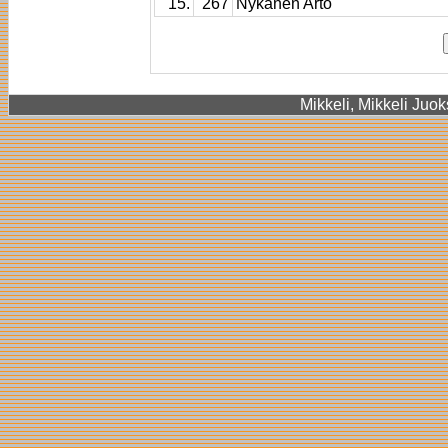
15.
267
Nykänen Arto
Mikkeli, Mikkeli Juok