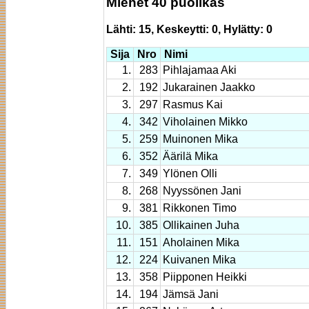
Miehet 40 puolikas
Lähti: 15, Keskeytti: 0, Hylätty: 0
Sija
Nro
Nimi
1.
283
Pihlajamaa Aki
2.
192
Jukarainen Jaakko
3.
297
Rasmus Kai
4.
342
Viholainen Mikko
5.
259
Muinonen Mika
6.
352
Äärilä Mika
7.
349
Ylönen Olli
8.
268
Nyyssönen Jani
9.
381
Rikkonen Timo
10.
385
Ollikainen Juha
11.
151
Aholainen Mika
12.
224
Kuivanen Mika
13.
358
Piipponen Heikki
14.
194
Jämsä Jani