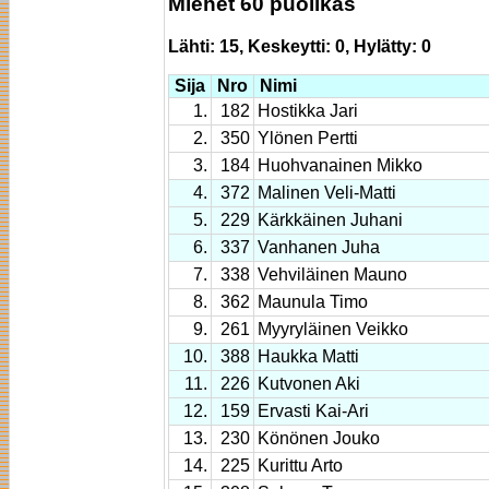
Miehet 60 puolikas
Lähti: 15, Keskeytti: 0, Hylätty: 0
Sija
Nro
Nimi
1.
182
Hostikka Jari
2.
350
Ylönen Pertti
3.
184
Huohvanainen Mikko
4.
372
Malinen Veli-Matti
5.
229
Kärkkäinen Juhani
6.
337
Vanhanen Juha
7.
338
Vehviläinen Mauno
8.
362
Maunula Timo
9.
261
Myyryläinen Veikko
10.
388
Haukka Matti
11.
226
Kutvonen Aki
12.
159
Ervasti Kai-Ari
13.
230
Könönen Jouko
14.
225
Kurittu Arto