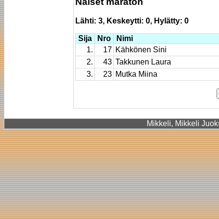
Naiset maraton
Lähti: 3, Keskeytti: 0, Hylätty: 0
Sija
Nro
Nimi
1.
17
Kähkönen Sini
2.
43
Takkunen Laura
3.
23
Mutka Miina
Mikkeli, Mikkeli Juok