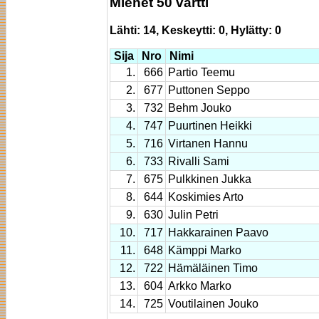
Miehet 50 vartti
Lähti: 14, Keskeytti: 0, Hylätty: 0
Sija
Nro
Nimi
1.
666
Partio Teemu
2.
677
Puttonen Seppo
3.
732
Behm Jouko
4.
747
Puurtinen Heikki
5.
716
Virtanen Hannu
6.
733
Rivalli Sami
7.
675
Pulkkinen Jukka
8.
644
Koskimies Arto
9.
630
Julin Petri
10.
717
Hakkarainen Paavo
11.
648
Kämppi Marko
12.
722
Hämäläinen Timo
13.
604
Arkko Marko
14.
725
Voutilainen Jouko