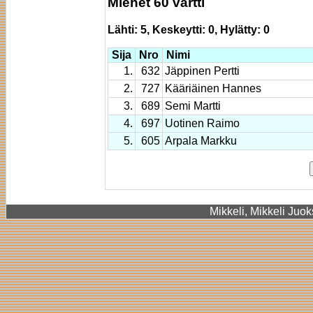
Miehet 60 vartti
Lähti: 5, Keskeytti: 0, Hylätty: 0
Sija
Nro
Nimi
1.
632
Jäppinen Pertti
2.
727
Kääriäinen Hannes
3.
689
Semi Martti
4.
697
Uotinen Raimo
5.
605
Arpala Markku
Mikkeli, Mikkeli Juok