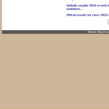
Valitulle sarjalle VN20 ei viel
uudelleen...
Official results for class VN20 
Mikkeli, Mikkeli J