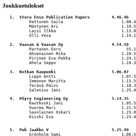
Joukkuetulokset
   1.  Stora Enso Publication Papers         4.46.46

           Kettunen Saila                        1.08.4
           Mäntynen Ari                          1.10.5
           Laisi Ilkka                           1.13.0
           Olli Vesa                             1.14.1
   2.  Vaasan & Vaasan Oy                    4.54.58

           Partanen Eero                           55.1
           Ahvenainen Mika                       1.10.5
           Pirinen Esa-Pekka                     1.24.1
           Ahola Seppo                           1.24.3
   3.  Kotkan Kaupunki                       5.06.07

           Lippo Antti                           1.07.5
           Immonen Maritta                       1.13.5
           Terävä Päivi                          1.18.3
           Salenius Jani                         1.25.4
   4.  Pöyry Engineering Oy                  5.14.35

           Rautkoski Jani                        1.05.5
           Vuorma Mari                           1.21.5
           Savolainen Oskari                     1.23.0
           Kiiski Esa                            1.23.4
   5.  Pub Jaakko V                          5.25.49

           Grönholm Sami                         1.06.5