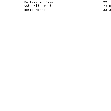
           Rautiainen Sami                       1.22.1
           Soikkeli Erkki                        1.23.0
           Horto Mikko                           1.33.3