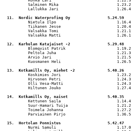
           Rönkä Lari                            1.22.3
           Salminen Mika                         1.23.2
           Lallukka Jari                         1.26.4
  11.  Nordic Waterprofing Oy                5.24.59

           Nietula Ilpo                          1.16.4
           Tiikanen Jesse                        1.20.4
           Valsakka Tomi                         1.21.1
           Valsakka Matti                        1.26.1
  12.  Karhulan Katajaiset -2                5.29.48

           Blomqvist Patrik                      1.19.2
           Peltola Juha                          1.21.3
           Arvio Jari                            1.21.5
           Kuosmanen Heli                        1.26.5
  13.  Kotkamills Oy, miehet -2              5.40.26

           Koskimies Jori                        1.23.2
           Hirvonen Petri                        1.24.3
           Olli Vesa-Matti                       1.24.3
           Hiltunen Jouko                        1.27.4
  14.  Kotkamills Oy, naiset                 5.40.35

           Kettunen Saila                        1.14.4
           Suur-Hamari Tuija                     1.21.2
           Toimela Johanna                       1.27.2
           Parviainen Pirjo                      1.36.5
  15.  Hortolan Ponnistus                    5.42.47

           Nurmi Samuli                          1.17.0