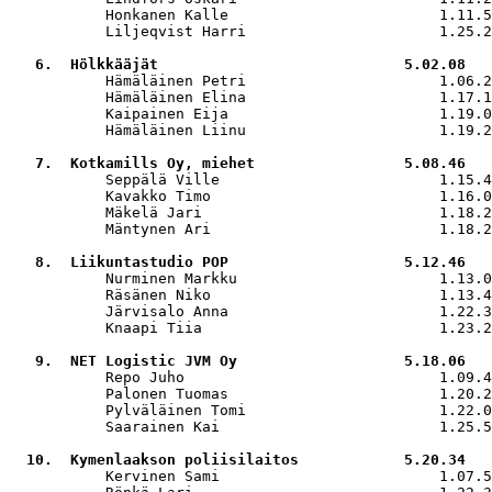
           Honkanen Kalle                        1.11.5
           Liljeqvist Harri                      1.25.2
   6.  Hölkkääjät                            5.02.08

           Hämäläinen Petri                      1.06.2
           Hämäläinen Elina                      1.17.1
           Kaipainen Eija                        1.19.0
           Hämäläinen Liinu                      1.19.2
   7.  Kotkamills Oy, miehet                 5.08.46

           Seppälä Ville                         1.15.4
           Kavakko Timo                          1.16.0
           Mäkelä Jari                           1.18.2
           Mäntynen Ari                          1.18.2
   8.  Liikuntastudio POP                    5.12.46

           Nurminen Markku                       1.13.0
           Räsänen Niko                          1.13.4
           Järvisalo Anna                        1.22.3
           Knaapi Tiia                           1.23.2
   9.  NET Logistic JVM Oy                   5.18.06

           Repo Juho                             1.09.4
           Palonen Tuomas                        1.20.2
           Pylväläinen Tomi                      1.22.0
           Saarainen Kai                         1.25.5
  10.  Kymenlaakson poliisilaitos            5.20.34

           Kervinen Sami                         1.07.5