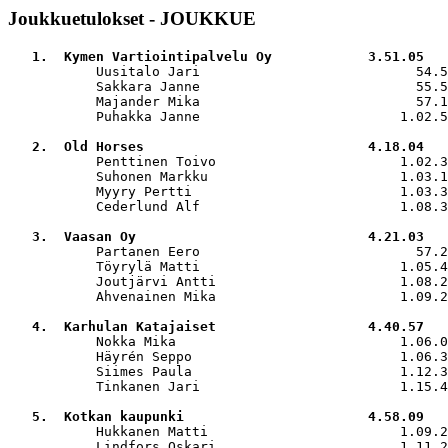
Joukkuetulokset - JOUKKUE
   1.  Kymen Vartiointipalvelu Oy            3.51.05

           Uusitalo Jari                           54.5
           Sakkara Janne                           55.5
           Majander Mika                           57.1
           Puhakka Janne                         1.02.5
   2.  Old Horses                            4.18.04

           Penttinen Toivo                       1.02.3
           Suhonen Markku                        1.03.1
           Myyry Pertti                          1.03.3
           Cederlund Alf                         1.08.3
   3.  Vaasan Oy                             4.21.03

           Partanen Eero                           57.2
           Töyrylä Matti                         1.05.4
           Joutjärvi Antti                       1.08.2
           Ahvenainen Mika                       1.09.2
   4.  Karhulan Katajaiset                   4.40.57

           Nokka Mika                            1.06.0
           Häyrén Seppo                          1.06.3
           Siimes Paula                          1.12.3
           Tinkanen Jari                         1.15.4
   5.  Kotkan kaupunki                       4.58.09

           Hukkanen Matti                        1.09.2
           Lindfors Oskari                       1.11.2