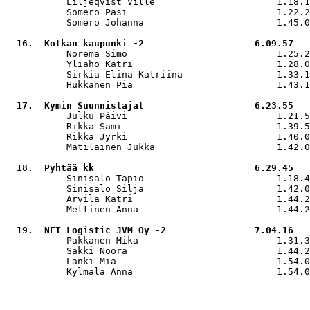
           Liljeqvist Ville                      1.18.1
           Somero Pasi                           1.22.2
           Somero Johanna                        1.45.0
  16.  Kotkan kaupunki -2                    6.09.57

           Norema Simo                           1.25.2
           Yliaho Katri                          1.28.0
           Sirkiä Elina Katriina                 1.33.1
           Hukkanen Pia                          1.43.1
  17.  Kymin Suunnistajat                    6.23.55

           Julku Päivi                           1.21.5
           Rikka Sami                            1.39.5
           Rikka Jyrki                           1.40.0
           Matilainen Jukka                      1.42.0
  18.  Pyhtää kk                             6.29.45

           Sinisalo Tapio                        1.18.4
           Sinisalo Silja                        1.42.0
           Arvila Katri                          1.44.2
           Mettinen Anna                         1.44.2
  19.  NET Logistic JVM Oy -2                7.04.16

           Pakkanen Mika                         1.31.3
           Sakki Noora                           1.44.2
           Lanki Mia                             1.54.0
           Kylmälä Anna                          1.54.0