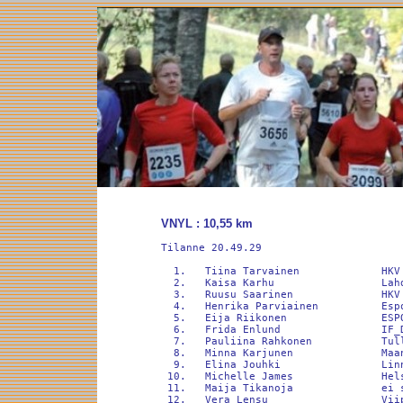
VNYL : 10,55 km
Tilanne 20.49.29

  1.   Tiina Tarvainen             HKV                                 43.07             
  2.   Kaisa Karhu                 Lahden_Ahk                          43.43        +36  
  3.   Ruusu Saarinen              HKV                                 44.42      +1.34  
  4.   Henrika Parviainen          Espoon Tapiot                       45.06      +1.59  
  5.   Eija Riikonen               ESPOO                               50.18      +7.10  
  6.   Frida Enlund                IF_Drott                            50.43      +7.36  
  7.   Pauliina Rahkonen           Tullilaitos                         50.45      +7.37  
  8.   Minna Karjunen              Maanpuolustuskorkeakoulu            51.17      +8.10  
  9.   Elina Jouhki                Linnakkeen Hammas                   51.57      +8.50  
 10.   Michelle James              Helsingin Kansainvälinen koulu      52.08      +9.00  
 11.   Maija Tikanoja              ei seuraa                           52.40      +9.33  
 12.   Vera Lensu                  Viipurin Urheilijat                 53.21     +10.14  
 13.   Ulrika Hasselberg           Helsingin Kansainvälinen koulu      53.21     +10.14  
 14.   Helena Aitti-Lindberg       Espoon srky                         54.07     +11.00  
 15.   Pinja Nyman                 Tullilaitos                         54.20     +11.13  
 16.   Anni Raunio                 Triathlon Stadi                     55.44     +12.36  
 17.   Juulia Heikkinen            Viipurin Urheilijat                 55.59     +12.52  
 18.   Pinja Pikkupeura            Viipurin Urheilijat                 56.21     +13.14  
 19.   Patsy Platero               Helsingin Kansainvälinen koulu      56.45     +13.38  
 20.   Savikko Maarit              Tullilaitos                         56.45     +13.38  
 21.   Pirkko Savolainen           Tullilaitos                         57.32     +14.25  
 22.   Johanna Bäckman             Wieru-Hierojat                      57.39     +14.32  
 23.   Gunilla Riska                                                   57.44     +14.37  
 24.   Yan Wei                     NOKIA MARATON TEAM                  58.10     +15.03  
 25.   Rebecca Majuri              Tullilaitos                         58.11     +15.04  
 26.   Arja Kasanen                Helsinki                            58.20     +15.12  
 27.   Katja Greene                VANTAA                              58.32     +15.25  
 28.   Pia Pitkänen                Tieto juoksukerho                   58.52     +15.45  
 29.   Jaana Hämäläinen            Helsinki                            59.24     +16.17  
 30.   Kaisa Isokääntä             Helsinki                            59.25     +16.18  
 31.   Linda Liitola               Helsinki                            59.38     +16.31  
 32.   Kaisu Simonsen              Husaariratsastajat ry             1.00.01     +16.53  
 33.   Tuuli Oinonen               VANTAA                            1.00.04     +16.56  
 34.   Ilona Nieminen              Newsec Asset Management Oy        1.00.37     +17.30  
 35.   Kirsi Sinko                 Helsinki                          1.00.37     +17.30  
 36.   Saara Lapiolahti                                              1.00.38     +17.31  
 37.   Minna Määttänen                                               1.00.41     +17.34  
 38.   Aija Laitinen               Suomen Akatemia                   1.00.59     +17.52  
 39.   Outi Nylund                                                   1.01.02     +17.55  
 40.   Anni Vilhunen               Helsinki                          1.01.08     +18.01  
 41.   Eerika Pynnönen             Helsinki                          1.01.41     +18.34  
 42.   Sari Sillanpää              Metsäliitto Osuuskunta            1.01.44     +18.37  
 43.   Jaana Palomäki              BMW/MINI                          1.01.51     +18.43  
 44.   Sirkku Kiviniitty           ESPOO                             1.01.59     +18.52  
 45.   Sonja Stenberg              Cargotec Movers                   1.02.00     +18.52  
 46.   Tuija Wicklund              Kansalliskirjasto                 1.02.18     +19.11  
 47.   Riita-Liisa Kallonen                                          1.02.23     +19.16  
 48.   Nina Lyytinen               Extreme Survival Team             1.02.25     +19.17  
 48.   Hanna Pullola               Helsinki                          1.02.25     +19.17  
 50.   Mirja Santaholma            ESPOO                             1.02.27     +19.20  
 51.   Juulia Vesterinen           Helsinki                          1.02.29     +19.22  
 52.   Meri Turunen                Helsinki                          1.02.36     +19.29  
 53.   Aino Eerola                 Hämeenlinna                       1.02.38     +19.30  
 54.   Ulla Anttila                Helsinki                          1.02.46     +19.39  
 55.   Anna Eskola                                                   1.02.47     +19.40  
 56.   Sanna Tirkkonen             Husaariratsastajat ry             1.02.58     +19.51  
 57.   Lotta-Maria Suomalainen     Helsinki                          1.02.59     +19.51  
 58.   Laura Wallenius             friskis&sv                        1.03.07     +20.00  
 59.   Nelli Porthén               Realco                            1.03.07     +20.00  
 59.   Maija Eerola                Helsinki                          1.03.07     +20.00  
 61.   Nora Fleming                                                  1.03.12     +20.04  
 62.   Terttu Holstila                                               1.03.27     +20.20  
 63.   Urzula Litwin               Helsingin jyry                    1.03.35     +20.28  
 64.   Sonja Seppälä               Naistenklinikka                   1.03.40     +20.33  
 65.   Susanna Pietarinen          Newsec                            1.04.05     +20.58  
 66.   Pia Lindroth                                                  1.04.23     +21.16  
 67.   Auli Airila                 Kerava                            1.04.27     +21.20  
 68.   Kaisa Sainio                Trafi                             1.04.29     +21.22  
 69.   Laura Syyrman                                                 1.04.33     +21.26  
 70.   Linda Elisa Brewis          Suomen Vapaakirkko Run4China      1.04.35     +21.28  
 71.   Pekka Myllynen              Tieto juoksukerho                 1.04.51     +21.44  
 72.   Marianne Ijäs               Helsinki                          1.04.52     +21.45  
 73.   Pirjo Frigård                                                 1.05.04     +21.57  
 74.   Verena Heiss-Spornberger                                      1.05.16     +22.09  
 75.   Tiina Mehtonen              ESPOO                             1.05.17     +22.09  
 76.   Ilse Rautopuro                                                1.05.24     +22.17  
 77.   Tarja Roponen               Maunulan ala-aste                 1.05.27     +22.20  
 77.   Anne Haapanen               Naistenklinikka                   1.05.27     +22.20  
 79.   Tuija Jouhki-Partinen       SATO Oyj                          1.05.27     +22.20  
 80.   Karoliina Grönlund          Maunulan ala-aste                 1.05.28     +22.21  
 81.   Marika Kotikoski                                              1.05.35     +22.28  
 82.   Pirjo Reiman                                                  1.05.39     +22.31  
 83.   Elina Paajanen                                                1.05.39     +22.31  
 84.   Marjo Halttunen                                               1.05.39     +22.32  
 85.   Hannele Vertainen           Helsinki                          1.05.41     +22.33  
 86.   Marit Seppäläinen           VANTAA                            1.05.50     +22.43  
 87.   Denise Hild�n               ESPOO                             1.05.54     +22.47  
 88.   Leena Veinola                                                 1.05.59     +22.52  
 89.   Jonna Kyllönen              Helsinki                          1.06.02     +22.54  
 90.   Auli Seppäläinen            Vahanen                           1.06.06     +22.59  
 91.   Kirsi Hakala                                                  1.06.20     +23.13  
 92.   Taina Arnala                Helsinki                          1.06.26     +23.18  
 93.   Maria Viiru                 Finavia                           1.06.31     +23.23  
 94.   Miia Enberg                 MTV MEDIA                         1.06.38     +23.30  
 95.   Arja Kela                   SKH-Isännöinti Oy                 1.06.38     +23.30  
 96.   Vera Laakkonen                                                1.06.42     +23.35  
 97.   Irma SaarenpÄÄ              Naistenklinikka                   1.06.49     +23.42  
 98.   Marjo Karppanen                                               1.07.15     +24.08  
 99.   Eija Myller                 Pornainen                         1.07.21     +24.14  
100.   Kati Relander               Tuusula                           1.08.01     +24.54  
101.   Lotta Weckström-Lehto                                         1.08.17     +25.10  
102.   Helena Pietilä              Trafi                             1.08.27     +25.20  
103.   Sari Nieminen               lohja                             1.08.41     +25.34  
104.   Jenny Lehtosaari            Viipurin Urheilijat               1.08.48     +25.41  
105.   Sari Pesonen                Run Orion                         1.09.05     +25.58  
106.   Ritva Laukkarinen           Nordea Pankki                     1.09.23     +26.15  
107.   Katariina Prepula           Ulkoasianministeriö               1.09.23     +26.16  
108.   Sirpa Siilin                Helsingin Kaup ympäristökeskus    1.09.25     +26.18  
109.   Titta Shemeikka             Helsinki                          1.09.26     +26.18  
110.   Mari Askolin                                                  1.09.32     +26.25  
111.   Anna-Kaisa Tuovinen         Helsinki                          1.09.33     +