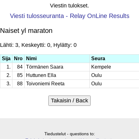
Viestin tulokset.
Viesti tulosseuranta - Relay OnLine Results
Naiset yl maraton
Lähti: 3, Keskeytti: 0, Hylätty: 0
Sija
Nro
Nimi
Seura
1.
84
Törmänen Saara
Kempele
2.
85
Huttunen Ella
Oulu
3.
88
Toivoniemi Reeta
Oulu
Tiedustelut - questions to: