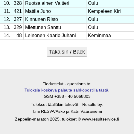
10.
328
Ruotsalainen Valtteri
Oulu
11.
421
Mattila Juho
Kempeleen Kiri
12.
327
Kinnunen Risto
Oulu
13.
329
Miettunen Santtu
Oulu
14.
48
Leinonen Kaarlo Juhani
Keminmaa
Tiedustelut - questions to:
Tuloksia koskeva palaute sähköpostilla tästä
,
GSM +358 - 40 5068803
Tulokset täälläkin tekevät - Results by:
T:mi RESVA/Asko ja Katri Vääräniemi
Zeppelin-maraton 2025, tulokset © www.resultservice.fi