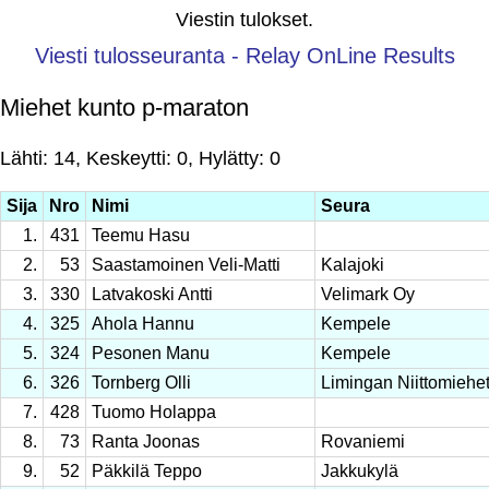
Viestin tulokset.
Viesti tulosseuranta - Relay OnLine Results
Miehet kunto p-maraton
Lähti: 14, Keskeytti: 0, Hylätty: 0
Sija
Nro
Nimi
Seura
1.
431
Teemu Hasu
2.
53
Saastamoinen Veli-Matti
Kalajoki
3.
330
Latvakoski Antti
Velimark Oy
4.
325
Ahola Hannu
Kempele
5.
324
Pesonen Manu
Kempele
6.
326
Tornberg Olli
Limingan Niittomiehe
7.
428
Tuomo Holappa
8.
73
Ranta Joonas
Rovaniemi
9.
52
Päkkilä Teppo
Jakkukylä